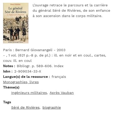
L’ouvrage retrace le parcours et la carrière
du général Séré de Rivières, de son enfance
à son ascension dans le corps militaire.
Paris : Bernard Giovanangeli - 2003
- , 1 vol. (621 p.-8 p. de pl.) : ill. en noir et en coul., cartes,
couv. ill. en coul
Notes
Bibliogr. p. 589-606. Index
Isbn
2-909034-33-X
Langue(s) de la ressource
français
Monographies, livres
Thème(s)
Ingénieurs militaires
Après Vauban
Tags
Séré de Rivières
biographie