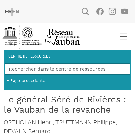
Aller au contenu principal
FRENCH
ENGLISH
Social
Facebook
Instag
You
Fil d'Ariane
CENTRE DE RESSOURCES
Page précédente
Le général Séré de Rivières :
le Vauban de la revanche
ORTHOLAN Henri, TRUTTMANN Philippe,
DEVAUX Bernard