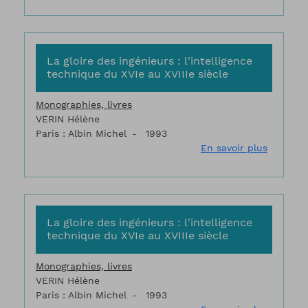
La gloire des ingénieurs : l'intelligence
technique du XVIe au XVIIIe siècle
Monographies, livres
VERIN Hélène
Paris : Albin Michel
1993
sur La gl
En savoir plus
La gloire des ingénieurs : l'intelligence
technique du XVIe au XVIIIe siècle
Monographies, livres
VERIN Hélène
Paris : Albin Michel
1993