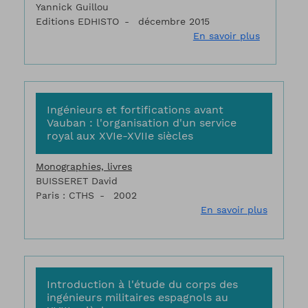
Yannick Guillou
Editions EDHISTO
décembre 2015
sur Haxo 
En savoir plus
Ingénieurs et fortifications avant
Vauban : l'organisation d'un service
royal aux XVIe-XVIIe siècles
Monographies, livres
BUISSERET David
Paris : CTHS
2002
sur Ingén
En savoir plus
Introduction à l'étude du corps des
ingénieurs militaires espagnols au