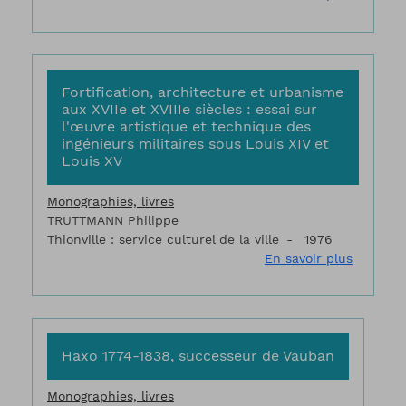
Fortification, architecture et urbanisme
aux XVIIe et XVIIIe siècles : essai sur
l'œuvre artistique et technique des
ingénieurs militaires sous Louis XIV et
Louis XV
Monographies, livres
TRUTTMANN Philippe
Thionville : service culturel de la ville
1976
sur Fort
En savoir plus
Haxo 1774-1838, successeur de Vauban
Monographies, livres