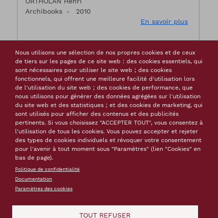
ORTHOLAN Henri
Archibooks
2010
sur Le Fo
En savoir plus
Nous utilisons une sélection de nos propres cookies et de ceux
de tiers sur les pages de ce site web : des cookies essentiels, qui
sont nécessaires pour utiliser le site web ; des cookies
Le général Séré de Rivières : le Vauban
fonctionnels, qui offrent une meilleure facilité d'utilisation lors
de la revanche
de l'utilisation du site web ; des cookies de performance, que
nous utilisons pour générer des données agrégées sur l'utilisation
Monographies, livres
du site web et des statistiques ; et des cookies de marketing, qui
sont utilisés pour afficher des contenus et des publicités
ORTHOLAN Henri, TRUTTMANN Philippe, DEVAUX
pertinents. Si vous choisissez "ACCEPTER TOUT", vous consentez à
Bernard
l'utilisation de tous les cookies. Vous pouvez accepter et rejeter
Paris : Bernard Giovanangeli
2003
des types de cookies individuels et révoquer votre consentement
sur Le g
En savoir plus
pour l'avenir à tout moment sous "Paramètres" (lien "Cookies" en
bas de page).
Politique de confidentialité
Documentation
Paramètres des cookies
Le système Séré de Rivières ou le
témoignage des pierres
TOUT REFUSER