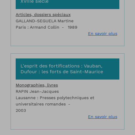
XVIIIe siècle
Articles, dossiers spéciaux
GALLAND-SEGUELA Martine
Paris : Armand Collin
1989
sur Intr
En savoir plus
L'esprit des fortifications : Vauban,
Dufour : les forts de Saint-Maurice
Monographies, livres
RAPIN Jean-Jacques
Lausanne : Presses polytechniques et
universitaires romandes
2003
sur L'es
En savoir plus