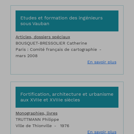
Etudes et formation des ingénieurs
sous Vauban
Articles, dossiers spéciaux
BOUSQUET-BRESSOLIER Catherine
Paris : Comité français de cartographie
mars 2008
sur Etud
En savoir plus
Fortification, architecture et urbanisme
aux XVIIe et XVIIIe siècles
Monographies, livres
TRUTTMANN Philippe
Ville de Thionville
1976
sur Fort
En savoir plus