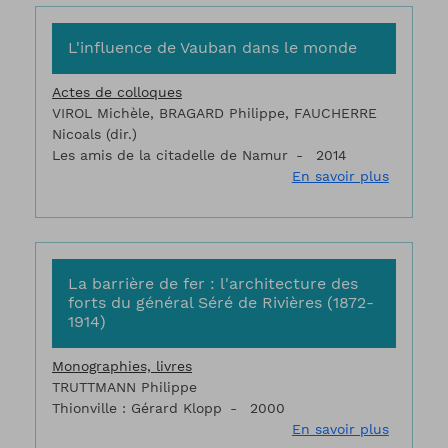
L'influence de Vauban dans le monde
Actes de colloques
VIROL Michèle, BRAGARD Philippe, FAUCHERRE
Nicoals (dir.)
Les amis de la citadelle de Namur
2014
sur L'in
En savoir plus
La barrière de fer : l'architecture des
forts du général Séré de Rivières (1872-
1914)
Monographies, livres
TRUTTMANN Philippe
Thionville : Gérard Klopp
2000
sur La ba
En savoir plus