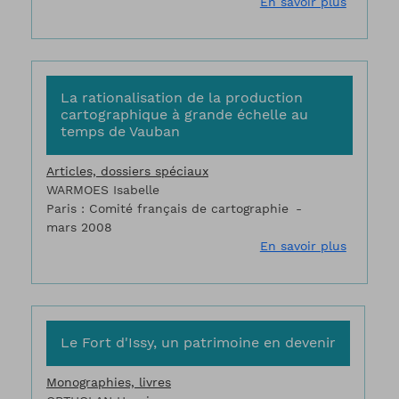
sur La gl
En savoir plus
La rationalisation de la production
cartographique à grande échelle au
temps de Vauban
Articles, dossiers spéciaux
WARMOES Isabelle
Paris : Comité français de cartographie
mars 2008
sur La r
En savoir plus
Le Fort d'Issy, un patrimoine en devenir
Monographies, livres