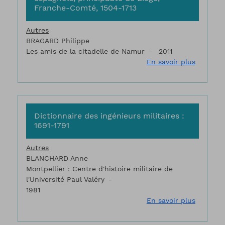
Franche-Comté, 1504-1713
Autres
BRAGARD Philippe
Les amis de la citadelle de Namur
2011
sur Dict
En savoir plus
Dictionnaire des ingénieurs militaires :
1691-1791
Autres
BLANCHARD Anne
Montpellier : Centre d'histoire militaire de
l'Université Paul Valéry
1981
sur Dicti
En savoir plus