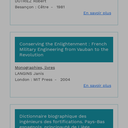
DUTRIEZ Robert
Besançon : Cêtre
1981
sur Besa
En savoir plus
Conserving the Enlightenment : French
Military Engineering from Vauban to the
Revolution
Monographies, livres
LANGINS Janis
London : MIT Press
2004
sur Cons
En savoir plus
Dictionnaire biographique des
ingénieurs des fortifications. Pays-Bas
espagnols, principauté de Liège,