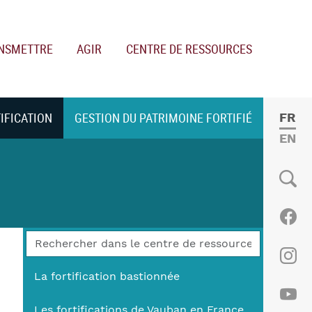
NSMETTRE
AGIR
CENTRE DE RESSOURCES
TIFICATION
GESTION DU PATRIMOINE FORTIFIÉ
FRE
ENGL
Social
Fac
Ins
La fortification bastionnée
Les fortifications de Vauban en France