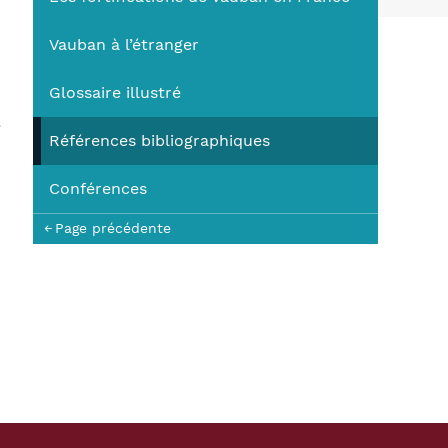
You
Vauban à l’étranger
Glossaire illustré
e
Références bibliographiques
Conférences
Page précédente