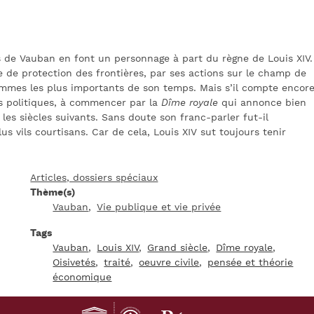
s de Vauban en font un personnage à part du règne de Louis XIV.
e de protection des frontières, par ses actions sur le champ de
hommes les plus importants de son temps. Mais s’il compte encor
ets politiques, à commencer par la
Dîme royale
qui annonce bien
es siècles suivants. Sans doute son franc-parler fut-il
lus vils courtisans. Car de cela, Louis XIV sut toujours tenir
Articles, dossiers spéciaux
Thème(s)
Vauban
Vie publique et vie privée
Tags
Vauban
Louis XIV
Grand siècle
Dîme royale
Oisivetés
traité
oeuvre civile
pensée et théorie
économique