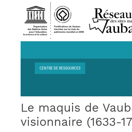
Aller au contenu principal
Navigation centre de ressources
CENTRE DE RESSOURCES
Fil d'Ariane
Le maquis de Vauba
visionnaire (1633-1