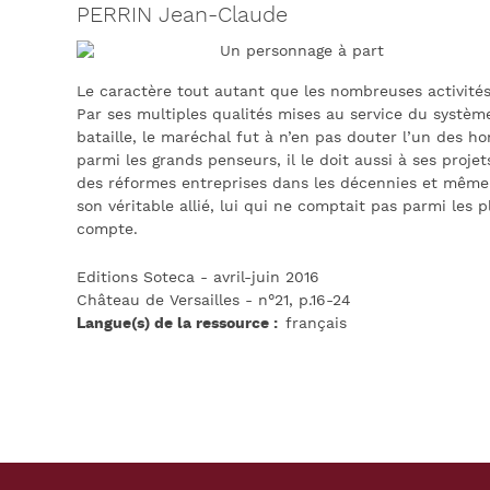
PERRIN Jean-Claude
Un personnage à part
Le caractère tout autant que les nombreuses activité
Par ses multiples qualités mises au service du systèm
bataille, le maréchal fut à n’en pas douter l’un des 
parmi les grands penseurs, il le doit aussi à ses proj
des réformes entreprises dans les décennies et même l
son véritable allié, lui qui ne comptait pas parmi les p
compte.
Editions Soteca - avril-juin 2016
Château de Versailles - n°21, p.16-24
Langue(s) de la ressource
français