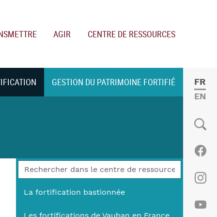
NSMETTRE
AGIR
CENTRE DE RESSOURCES
TIFICATION
GESTION DU PATRIMOINE FORTIFIÉ
FRE
ENGL
Social
Fac
Ins
La fortification bastionnée
Les fortifications de Vauban en France