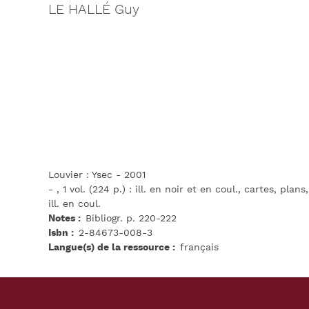
LE HALLÉ Guy
Louvier : Ysec - 2001
- , 1 vol. (224 p.) : ill. en noir et en coul., cartes, plans
ill. en coul.
Notes
Bibliogr. p. 220-222
Isbn
2-84673-008-3
Langue(s) de la ressource
français