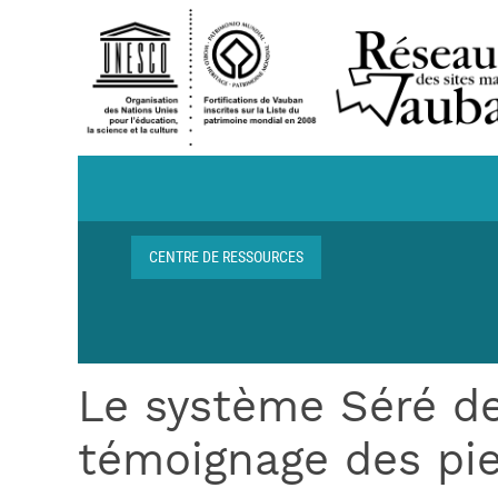
Aller au contenu principal
Navigation centre de ressources
CENTRE DE RESSOURCES
Fil d'Ariane
Le système Séré de
témoignage des pie