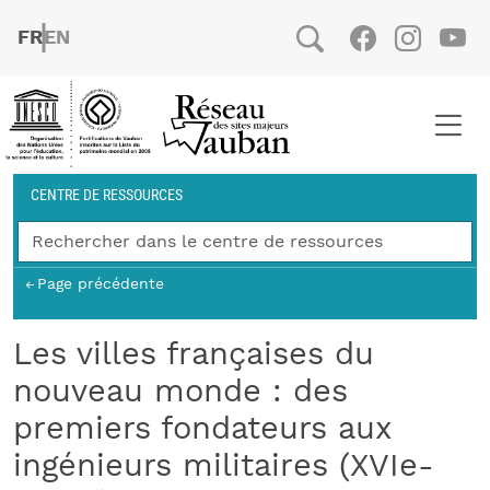
Aller au contenu principal
FRENCH
ENGLISH
Social
Facebook
Instag
You
Fil d'Ariane
CENTRE DE RESSOURCES
Page précédente
Les villes françaises du
nouveau monde : des
premiers fondateurs aux
ingénieurs militaires (XVIe-