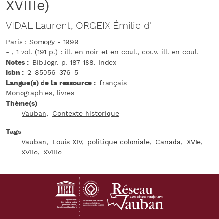
XVIIIe)
VIDAL Laurent, ORGEIX Émilie d'
Paris : Somogy - 1999
- , 1 vol. (191 p.) : ill. en noir et en coul., couv. ill. en coul.
Notes
Bibliogr. p. 187-188. Index
Isbn
2-85056-376-5
Langue(s) de la ressource
français
Monographies, livres
Thème(s)
Vauban
Contexte historique
Tags
Vauban
Louis XIV
politique coloniale
Canada
XVIe
XVIIe
XVIIIe