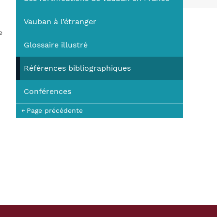
You
Vauban à l’étranger
e
Glossaire illustré
Références bibliographiques
Conférences
Page précédente