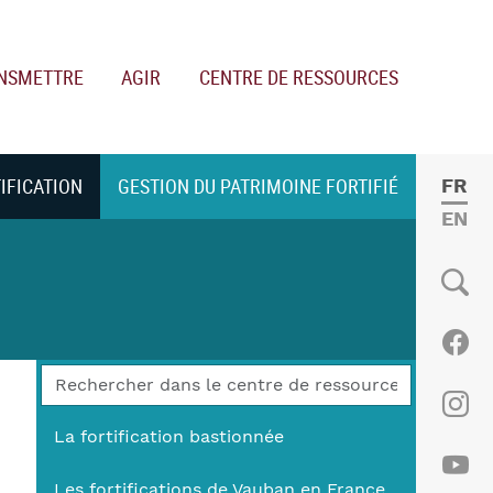
NSMETTRE
AGIR
CENTRE DE RESSOURCES
TIFICATION
GESTION DU PATRIMOINE FORTIFIÉ
FRE
ENGL
Social
Fac
Ins
La fortification bastionnée
Les fortifications de Vauban en France