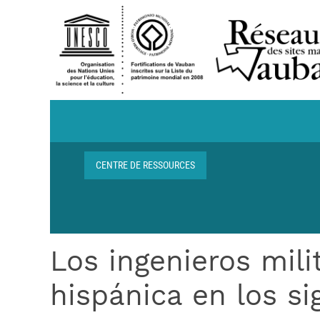
Aller au contenu principal
Navigation centre de ressources
CENTRE DE RESSOURCES
Fil d'Ariane
Los ingenieros mil
hispánica en los sig