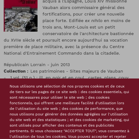
acquis à l'Espagne, Louis XIV missionne
Vauban alors commissaire général des
fortifications, pour créer une nouvelle
place forte. Edifiée
ex nihilo
en moins de
trois ans, Mont-Louis est un petit
conservatoire de l'architecture bastionnée
du XVIIe siècle et poursuit encore aujourd'hui sa vocation
première de place militaire, avec la présence du Centre
National d'Entrainement Commando dans la citadelle.
Républicain Lorrain - juin 2013
Collection
Les patrimoines - Sites majeurs de Vauban
- , 1 vol. (51 p.) : ill. en noir et en coul., cartes, plans, couv.
ill. en coul.
Nous utilisons une sélection de nos propres cookies et de ceux
Isbn
978-2-901647-11-9
de tiers sur les pages de ce site web : des cookies essentiels, qui
Langue(s) de la ressource
français
sont nécessaires pour utiliser le site web ; des cookies
fonctionnels, qui offrent une meilleure facilité d'utilisation lors
Monographies, livres
de l'utilisation du site web ; des cookies de performance, que
Thème(s)
nous utilisons pour générer des données agrégées sur l'utilisation
Les fortifications construites par Vauban
France
Sud-
du site web et des statistiques ; et des cookies de marketing, qui
ouest
sont utilisés pour afficher des contenus et des publicités
pertinents. Si vous choisissez "ACCEPTER TOUT", vous consentez à
Tags
l'utilisation de tous les cookies. Vous pouvez accepter et rejeter