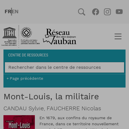
Aller au contenu principal
FRENCH
ENGLISH
Social
Facebook
Instag
You
Fil d'Ariane
CENTRE DE RESSOURCES
Page précédente
Mont-Louis, la militaire
CANDAU Sylvie, FAUCHERRE Nicolas
En 1679, aux confins du royaume de
France, dans ce territoire nouvellement