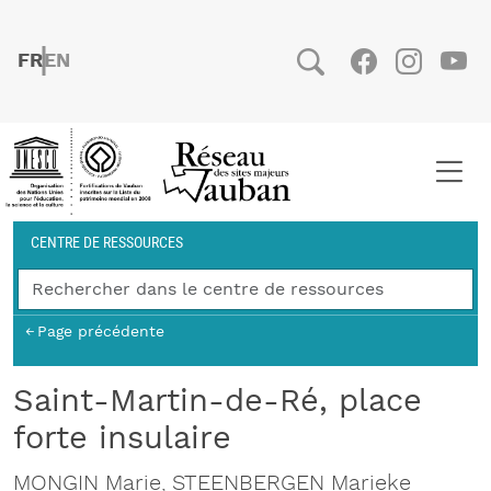
Aller au contenu principal
FRENCH
ENGLISH
Social
Facebook
Instag
You
Fil d'Ariane
CENTRE DE RESSOURCES
Page précédente
Saint-Martin-de-Ré, place
forte insulaire
MONGIN Marie, STEENBERGEN Marieke