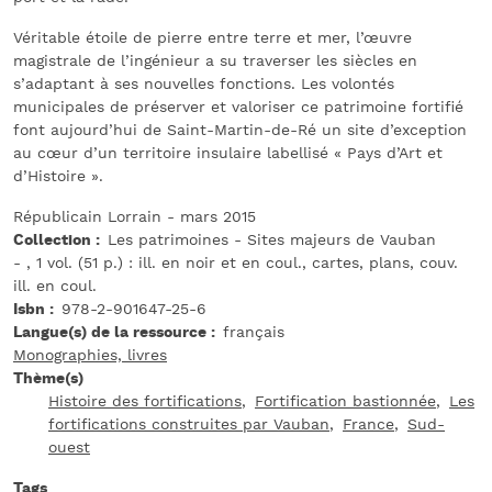
Véritable étoile de pierre entre terre et mer, l’œuvre
magistrale de l’ingénieur a su traverser les siècles en
s’adaptant à ses nouvelles fonctions. Les volontés
municipales de préserver et valoriser ce patrimoine fortifié
font aujourd’hui de Saint-Martin-de-Ré un site d’exception
au cœur d’un territoire insulaire labellisé « Pays d’Art et
d’Histoire ».
Républicain Lorrain - mars 2015
Collection
Les patrimoines - Sites majeurs de Vauban
- , 1 vol. (51 p.) : ill. en noir et en coul., cartes, plans, couv.
ill. en coul.
Isbn
978-2-901647-25-6
Langue(s) de la ressource
français
Monographies, livres
Thème(s)
Histoire des fortifications
Fortification bastionnée
Les
fortifications construites par Vauban
France
Sud-
ouest
Tags