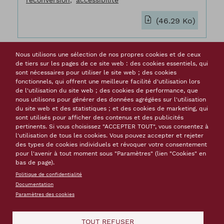
reconversion
accessibilité
(46.29 Ko)
Nous utilisons une sélection de nos propres cookies et de ceux
de tiers sur les pages de ce site web : des cookies essentiels, qui
Ville et fortifications de l'héritage à la
sont nécessaires pour utiliser le site web ; des cookies
production du territoire urbain
fonctionnels, qui offrent une meilleure facilité d'utilisation lors
de l'utilisation du site web ; des cookies de performance, que
nous utilisons pour générer des données agrégées sur l'utilisation
Type de document
Travaux universitaires
du site web et des statistiques ; et des cookies de marketing, qui
Auteur(s)
Clémentine Thierry, Université de
sont utilisés pour afficher des contenus et des publicités
Franche-Comté, Ecole Doctorale Langage,
pertinents. Si vous choisissez "ACCEPTER TOUT", vous consentez à
Espaces, Temps, Société
l'utilisation de tous les cookies. Vous pouvez accepter et rejeter
Langue(s)
français
des types de cookies individuels et révoquer votre consentement
pour l'avenir à tout moment sous "Paramètres" (lien "Cookies" en
Date
décembre 2015
bas de page).
Nombre de pages
410
Politique de confidentialité
Mots-clés
Documentation
patrimoine fortifié
aménagement urbain
Paramètres des cookies
patrimoine urbain
reconversion
restauration
construction contemporaine
valorisation du
patrimoine
Besançon
accessibilité
TOUT REFUSER