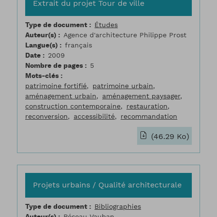
Extrait du projet Tour de ville
Type de document
Études
Auteur(s)
Agence d'architecture Philippe Prost
Langue(s)
français
Date
2009
Nombre de pages
5
Mots-clés
patrimoine fortifié
patrimoine urbain
aménagement urbain
aménagement paysager
construction contemporaine
restauration
reconversion
accessibilité
recommandation
(46.29 Ko)
Projets urbains / Qualité architecturale
Type de document
Bibliographies
Auteur(s)
Réseau Vauban