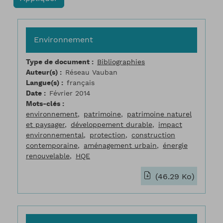
Environnement
Type de document
Bibliographies
Auteur(s)
Réseau Vauban
Langue(s)
français
Date
Février 2014
Mots-clés
environnement
patrimoine
patrimoine naturel
et paysager
développement durable
impact
environnemental
protection
construction
contemporaine
aménagement urbain
énergie
renouvelable
HQE
(46.29 Ko)