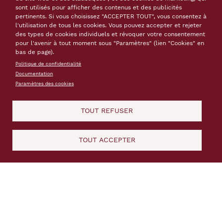
naturel du territoire.
sont utilisés pour afficher des contenus et des publicités
pertinents. Si vous choisissez "ACCEPTER TOUT", vous consentez à
Mots-clés
l'utilisation de tous les cookies. Vous pouvez accepter et rejeter
médiation
interprétation
circuits de découverte
des types de cookies individuels et révoquer votre consentement
Guillestrois
Mont
Dauphin
pour l'avenir à tout moment sous "Paramètres" (lien "Cookies" en
bas de page).
Politique de confidentialité
Localisation
Communauté de communes du Guillestrois
Documentation
(Mont-Dauphin)
Paramètres des cookies
Thème(s)
Accueil des visiteurs
Médiation
Outils d'interprétation
TOUT REFUSER
Contact
TOUT ACCEPTER
Communauté de communes du Guillestrois
Website
http://vauban.alpes.fr
Ressources