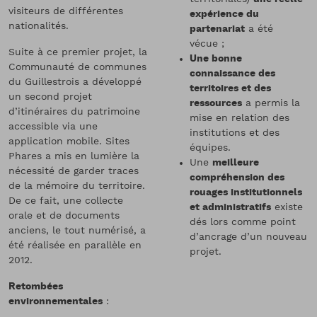
visiteurs de différentes
expérience du
nationalités.
partenariat
a été
vécue ;
Suite à ce premier projet, la
Une bonne
Communauté de communes
connaissance des
du Guillestrois a développé
territoires et des
un second projet
ressources
a permis la
d’itinéraires du patrimoine
mise en relation des
accessible via une
institutions et des
application mobile. Sites
équipes.
Phares a mis en lumière la
Une
meilleure
nécessité de garder traces
compréhension des
de la mémoire du territoire.
rouages institutionnels
De ce fait, une collecte
et administratifs
existe
orale et de documents
dés lors comme point
anciens, le tout numérisé, a
d’ancrage d’un nouveau
été réalisée en parallèle en
projet.
2012.
Retombées
environnementales
: