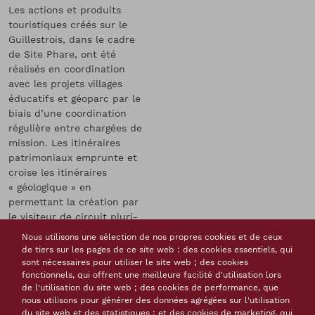
Les actions et produits
touristiques créés sur le
Guillestrois, dans le cadre
de Site Phare, ont été
réalisés en coordination
avec les projets villages
éducatifs et géoparc par le
biais d’une coordination
régulière entre chargées de
mission. Les itinéraires
patrimoniaux emprunte et
croise les itinéraires
« géologique » en
permettant la création par
le visiteur de circuit pluri-
thématique et fréquentable
Nous utilisons une sélection de nos propres cookies et de ceux
aussi à l’inter-saison.
de tiers sur les pages de ce site web : des cookies essentiels, qui
L’ensemble des itinéraires
sont nécessaires pour utiliser le site web ; des cookies
fonctionnels, qui offrent une meilleure facilité d'utilisation lors
patrimoniaux se réalise en
de l'utilisation du site web ; des cookies de performance, que
extérieur et en interaction
nous utilisons pour générer des données agrégées sur l'utilisation
forte avec le patrimoine
du site web et des statistiques ; et des cookies de marketing, qui