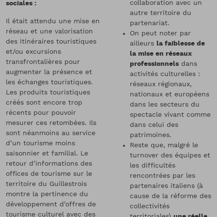
collaboration avec un
sociales :
autre territoire du
Il était attendu une mise en
partenariat.
réseau et une valorisation
On peut noter par
des itinéraires touristiques
ailleurs
la faiblesse de
et/ou excursions
la mise en réseaux
transfrontalières pour
professionnels
dans
augmenter la présence et
activités culturelles :
les échanges touristiques.
réseaux régionaux,
Les produits touristiques
nationaux et européens
créés sont encore trop
dans les secteurs du
récents pour pouvoir
spectacle vivant comme
mesurer ces retombées. Ils
dans celui des
sont néanmoins au service
patrimoines.
d’un tourisme moins
Reste que, malgré le
saisonnier et familial. Le
turnover des équipes et
retour d’informations des
les difficultés
offices de tourisme sur le
rencontrées par les
territoire du Guillestrois
partenaires italiens (à
montre la pertinence du
cause de la réforme des
développement d’offres de
collectivités
tourisme culturel avec des
territoriales)
une réelle