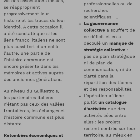
via des associations locales,
professionnelles ou de
se réapproprient
recherches
progressivement leur
scientifiques …
histoire et les traces de leur
La gouvernance
identité. A cette occasion il
collective
a souffert de
a été constaté que si les
ce déficit et en a
liens franco_italiens ne sont
découlé un
manque de
plus aussi fort d’un col à
stratégie collective
:
l’autre, une partie de
pas de plan stratégique
l’histoire commune est
ni de plan de
encore présente dans les
communication, ni de
mémoires et actives auprès
clarté dans la
des anciennes générations.
répartition des tâches
et des responsabilités.
Au niveau du Guillestrois,
L’opération affiche
les partenaires italiens
plutôt
un catalogue
n’étant pas ceux des vallées
d’activités
que des
frontalières, les échanges et
activités liées entre
l’histoire commune est plus
elles : les projets
distante.
restent centrés sur leur
territoire, au mieux en
Retombées économiques et