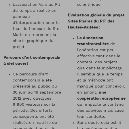
L'association Vars au Fil
scientifique
du temps a réalisé un
Evaluation globale du projet
panneau
Sites Phares du PIT des
d'interprétation pour le
Hautes-Vallées :
four du hameau de Ste
Marie en reprenant la
La dimension
charte graphique du
transfrontalière
de
projet.
l’opération est peu
effective tant dans le
Parcours d’art contemporain
contenu des projets
à ciel ouvert
que dans leur pilotage.
Ce parcours d’art
Il semble que le temps
contemporain a été
et la méthode ont
présenté au public du
manqué pour concevoir,
30 juin au 16 septembre
en amont,
une
2012 avec quelques
coopération européenne
6 800 visiteurs sur la
qui impacte le contenu
période. Des efforts
des activités mais aussi
conséquents ont été
leur conduite.
réalisés en matière de
Sans doute cela est-il
communication et de
la conséquence d’un