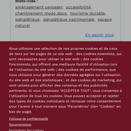
Mots-clés
aménagement paysager
accessibilité
cheminement mode doux
tourisme durable
signalétique
signalétique patrimoniale
espace
naturel
sur Sent
En savoir plus
Nous utilisons une sélection de nos propres cookies et de ceux
de tiers sur les pages de ce site web : des cookies essentiels, qui
sont nécessaires pour utiliser le site web ; des cookies
fonctionnels, qui offrent une meilleure facilité d'utilisation lors
Visite virtuelle du Verrou de l’Estuaire
de l'utilisation du site web ; des cookies de performance, que
nous utilisons pour générer des données agrégées sur l'utilisation
Porteur(s) du projet
Communauté de
du site web et des statistiques ; et des cookies de marketing, qui
Communes du canton de Blaye
sont utilisés pour afficher des contenus et des publicités
pertinents. Si vous choisissez "ACCEPTER TOUT", vous consentez à
Calendrier
2010-2011
l'utilisation de tous les cookies. Vous pouvez accepter et rejeter
Résumé
Ce projet de visite virtuelle du Verrou
des types de cookies individuels et révoquer votre consentement
de l’Estuaire a pour but de faire la promotion
pour l'avenir à tout moment sous "Paramètres" (lien "Cookies" en
d’un site inscrit sur la Liste du patrimoine
bas de page).
mondial, avec 11 autres fortifications de Vauban.
Politique de confidentialité
Documentation
Cette visite reste virtuelle mais elle doit être
Paramètres des cookies