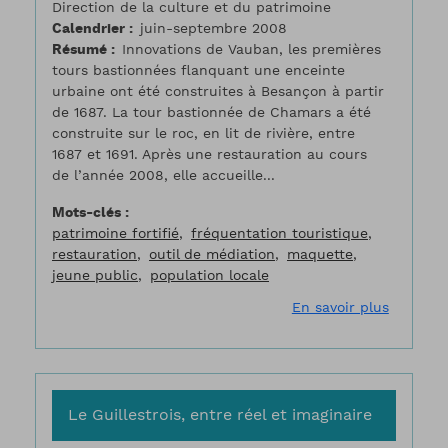
Direction de la culture et du patrimoine
Calendrier
juin-septembre 2008
Résumé
Innovations de Vauban, les premières
tours bastionnées flanquant une enceinte
urbaine ont été construites à Besançon à partir
de 1687. La tour bastionnée de Chamars a été
construite sur le roc, en lit de rivière, entre
1687 et 1691. Après une restauration au cours
de l’année 2008, elle accueille...
Mots-clés
patrimoine fortifié
fréquentation touristique
restauration
outil de médiation
maquette
jeune public
population locale
sur La T
En savoir plus
Le Guillestrois, entre réel et imaginaire