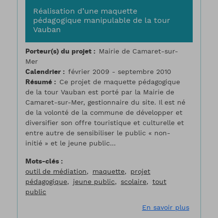
Réalisation d’une maquette
pédagogique manipulable de la tour
Vauban
Porteur(s) du projet
Mairie de Camaret-sur-
Mer
Calendrier
février 2009 - septembre 2010
Résumé
Ce projet de maquette pédagogique
de la tour Vauban
est porté par la Mairie de
Camaret-sur-Mer, gestionnaire du site. Il est né
de la volonté de la commune de développer et
diversifier son offre touristique et culturelle et
entre autre de sensibiliser le public « non-
initié » et le jeune public...
Mots-clés
outil de médiation
maquette
projet
pédagogique
jeune public
scolaire
tout
public
sur Réal
En savoir plus