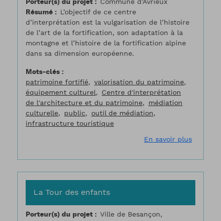
Porteur(s) du projet
Commune d’Avrieux
Résumé
L’objectif de ce centre
d’interprétation est la vulgarisation de l’histoire
de l’art de la fortification, son adaptation à la
montagne et l’histoire de la fortification alpine
dans sa dimension européenne.
Mots-clés
patrimoine fortifié
valorisation du patrimoine
équipement culturel
Centre d'interprétation
de l'architecture et du patrimoine
médiation
culturelle
public
outil de médiation
infrastructure touristique
sur La r
En savoir plus
La Tour des enfants
Porteur(s) du projet
Ville de Besançon,