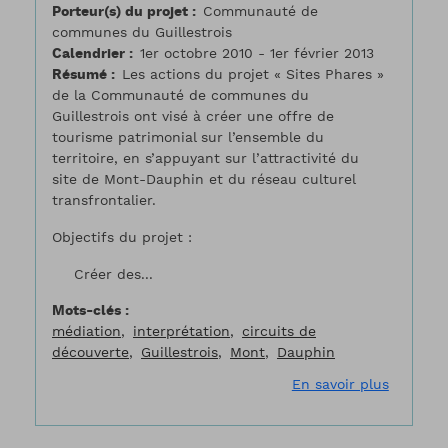
Porteur(s) du projet
Communauté de
communes du Guillestrois
Calendrier
1er octobre 2010 - 1er février 2013
Résumé
Les actions du projet « Sites Phares »
de la Communauté de communes du
Guillestrois ont visé à créer une offre de
tourisme patrimonial sur l’ensemble du
territoire, en s’appuyant sur l’attractivité du
site de Mont-Dauphin et du réseau culturel
transfrontalier.
Objectifs du projet :
Créer des...
Mots-clés
médiation
interprétation
circuits de
découverte
Guillestrois
Mont
Dauphin
sur Le Gu
En savoir plus