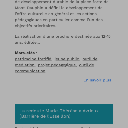
de développement durable de la place forte de
Mont-Dauphin a défini le développement de
l’offre culturelle en général et les actions
pédagogiques en particulier comme l’un des
objectifs prioritaires.
La réalisation d’une brochure destinée aux 12-15
ans, éditée...
Mots-clés
patrimoine fortifié
jeune public
outil de
médiation
projet pédagogique
outil de
communication
sur Broc
En savoir plus
La redoute Marie-Thérèse à Avrieux
(Barrière de l’Esseillon)