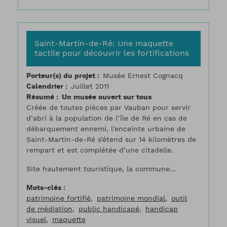
Saint-Martin-de-Ré: Une maquette
tactile pour découvrir les fortifications
Porteur(s) du projet
Musée Ernest Cognacq
Calendrier
Juillet 2011
Résumé
Un musée ouvert sur tous
Créée de toutes pièces par Vauban pour servir
d’abri à la population de l’île de Ré en cas de
débarquement ennemi, l’enceinte urbaine de
Saint-Martin-de-Ré s’étend sur 14 kilomètres de
rempart et est complétée d’une citadelle.
Site hautement touristique, la commune...
Mots-clés
patrimoine fortifié
patrimoine mondial
outil
de médiation
public handicapé
handicap
visuel
maquette