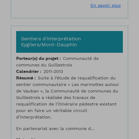
sur Sain
En savoir plus
Sentiers d'interprétation
Eygliers/Mont-Dauphin
Porteur(s) du projet
Communauté de
communes du Guillestrois
Calendrier
2011-2013
Résumé
Suite à l’étude de requalification du
sentier communautaire « Les marmottes autour
de Vauban », la Communauté de communes du
Guillestrois a réalisée des travaux de
requalification de l’itinéraire pédestre existant
pour en faire un véritable circuit
d’interprétation.
En partenariat avec la commune d...