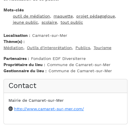
Mots-clés
outil de médiation
maquette
projet pédagogique
jeune public
scolaire
tout public
Localisation
Camaret-sur-Mer
Thème(s)
Médiation
Outils d'interprétation
Publics
Tourisme
Partenaires
Fondation EDF Diversiterre
Propriétaire du lieu
Commune de Camaret-sur-Mer
Gestionnaire du lieu
Commune de Camaret-sur-Mer
Contact
Mairie de Camaret-sur-Mer
Website
http://www.camaret-sur-mer.com/