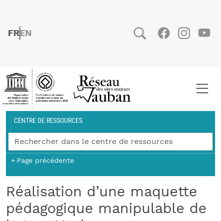
Aller au contenu principal
FRENCH
ENGLISH
Social
Facebook
Instag
You
Fil d'Ariane
CENTRE DE RESSOURCES
Page précédente
Réalisation d’une maquette
pédagogique manipulable de