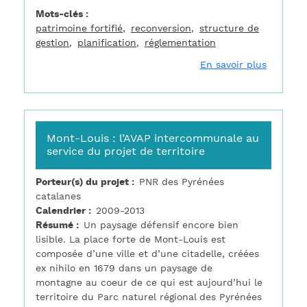
Mots-clés
patrimoine fortifié
reconversion
structure de
gestion
planification
réglementation
sur Cita
En savoir plus
Mont-Louis : l’AVAP intercommunale au
service du projet de territoire
Porteur(s) du projet
PNR des Pyrénées
catalanes
Calendrier
2009-2013
Résumé
Un paysage défensif encore bien
lisible. La place forte de Mont-Louis est
composée d’une ville et d’une citadelle, créées
ex nihilo en 1679 dans un paysage de
montagne au coeur de ce qui est aujourd’hui le
territoire du Parc naturel régional des Pyrénées