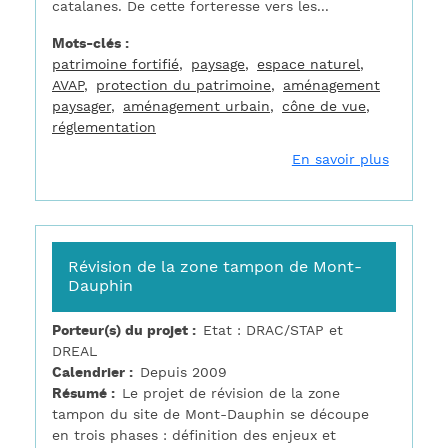
catalanes. De cette forteresse vers les...
Mots-clés
patrimoine fortifié
paysage
espace naturel
AVAP
protection du patrimoine
aménagement
paysager
aménagement urbain
cône de vue
réglementation
sur Mont
En savoir plus
Révision de la zone tampon de Mont-
Dauphin
Porteur(s) du projet
Etat : DRAC/STAP et
DREAL
Calendrier
Depuis 2009
Résumé
Le projet de révision de la zone
tampon du site de Mont-Dauphin se découpe
en trois phases : définition des enjeux et