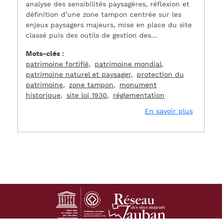
analyse des sensibilités paysagères, réflexion et
définition d’une zone tampon centrée sur les
enjeux paysagers majeurs,
mise en place du site
classé puis des outils de gestion des...
Mots-clés
patrimoine fortifié
patrimoine mondial
patrimoine naturel et paysager
protection du
patrimoine
zone tampon
monument
historique
site loi 1930
réglementation
sur Révi
En savoir plus