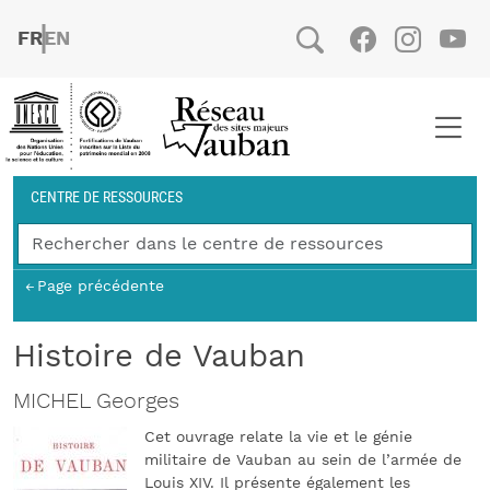
Aller au contenu principal
FRENCH
ENGLISH
Social
Facebook
Instag
You
Fil d'Ariane
CENTRE DE RESSOURCES
Page précédente
Histoire de Vauban
MICHEL Georges
Cet ouvrage relate la vie et le génie
militaire de Vauban au sein de l’armée de
Louis XIV. Il présente également les