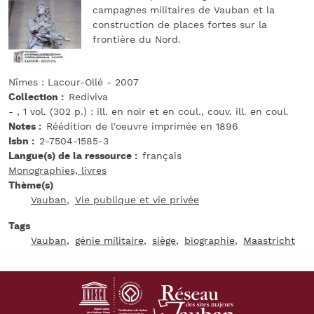
campagnes militaires de Vauban et la
construction de places fortes sur la
frontière du Nord.
Nîmes : Lacour-Ollé - 2007
Collection
Rediviva
- , 1 vol. (302 p.) : ill. en noir et en coul., couv. ill. en coul.
Notes
Réédition de l'oeuvre imprimée en 1896
Isbn
2-7504-1585-3
Langue(s) de la ressource
français
Monographies, livres
Thème(s)
Vauban
Vie publique et vie privée
Tags
Vauban
génie militaire
siège
biographie
Maastricht