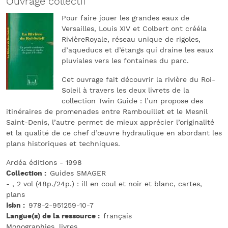
Ouvrage collectif
Pour faire jouer les grandes eaux de
Versailles, Louis XIV et Colbert ont crééla
RivièreRoyale, réseau unique de rigoles,
d’aqueducs et d’étangs qui draine les eaux
pluviales vers les fontaines du parc.
Cet ouvrage fait découvrir la rivière du Roi-
Soleil à travers les deux livrets de la
collection Twin Guide : l’un propose des
itinéraires de promenades entre Rambouillet et le Mesnil
Saint-Denis, l’autre permet de mieux apprécier l’originalité
et la qualité de ce chef d’œuvre hydraulique en abordant les
plans historiques et techniques.
Ardéa éditions - 1998
Collection
Guides SMAGER
- , 2 vol (48p./24p.) : ill en coul et noir et blanc, cartes,
plans
Isbn
978-2-951259-10-7
Langue(s) de la ressource
français
Monographies, livres