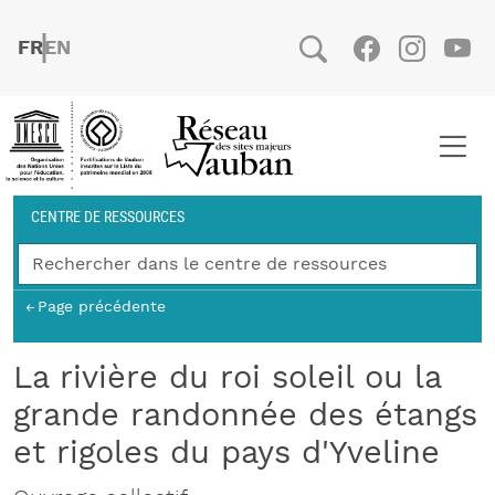
Aller au contenu principal
FRENCH
ENGLISH
Social
Facebook
Instag
You
Fil d'Ariane
CENTRE DE RESSOURCES
Page précédente
La rivière du roi soleil ou la
grande randonnée des étangs
et rigoles du pays d'Yveline