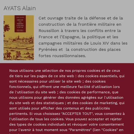
AYATS Alain
Cet ouvrage traite de la défense et de la
construction de la frontière militaire en
Roussillon à travers les conflits entre la
France et l’Espagne, la politique et les
campagnes militaires de Louis XIV dans les
Pyrénées et la construction des places
fortes roussillonnaises.
Canet : Trabucaire - 2002
Nous utilisons une sélection de nos propres cookies et de ceux
- , 1 vol. (880 p.) : cartes, couv. ill. en coul.
de tiers sur les pages de ce site web : des cookies essentiels, qui
Notes
Bibliogr. p. 863-868
sont nécessaires pour utiliser le site web ; des cookies
Isbn
2-912966-60-4
fonctionnels, qui offrent une meilleure facilité d'utilisation lors
de l'utilisation du site web ; des cookies de performance, que
Langue(s) de la ressource
français
nous utilisons pour générer des données agrégées sur l'utilisation
Monographies, livres
du site web et des statistiques ; et des cookies de marketing, qui
Thème(s)
sont utilisés pour afficher des contenus et des publicités
Vauban
Contexte historique
pertinents. Si vous choisissez "ACCEPTER TOUT", vous consentez à
l'utilisation de tous les cookies. Vous pouvez accepter et rejeter
Tags
des types de cookies individuels et révoquer votre consentement
Vauban
frontière
France
fortification de montagne
pour l'avenir à tout moment sous "Paramètres" (lien "Cookies" en