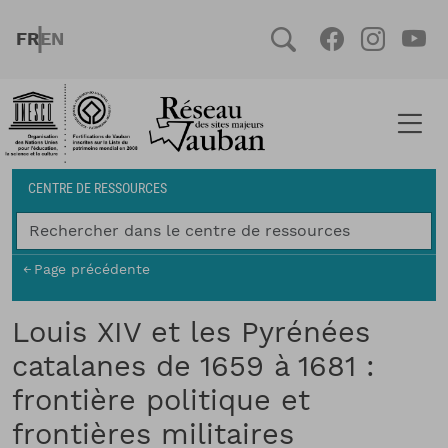
Aller au contenu principal
FRENCH
ENGLISH
Social
Facebook
Instag
You
Fil d'Ariane
CENTRE DE RESSOURCES
Page précédente
Louis XIV et les Pyrénées
catalanes de 1659 à 1681 :
frontière politique et
frontières militaires