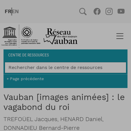
Aller au contenu principal
FRENCH
ENGLISH
Social
Facebook
Instag
You
Fil d'Ariane
CENTRE DE RESSOURCES
Page précédente
Vauban [images animées] : le
vagabond du roi
TREFOÜEL Jacques, HENARD Daniel,
DONNADIEU Bernard-Pierre