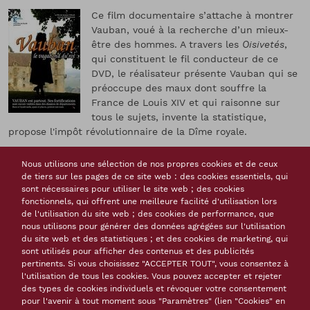
Ce film documentaire s’attache à montrer
Vauban, voué à la recherche d’un mieux-
être des hommes. A travers les
Oisivetés
,
qui constituent le fil conducteur de ce
DVD, le réalisateur présente Vauban qui se
préoccupe des maux dont souffre la
France de Louis XIV et qui raisonne sur
tous le sujets, invente la statistique,
propose l'impôt révolutionnaire de la Dîme royale.
Saint Bonnot: Les films du lieu-dit - 2006
Nous utilisons une sélection de nos propres cookies et de ceux
- , 1 DVD (2h15 min) : couleur, son
de tiers sur les pages de ce site web : des cookies essentiels, qui
Notes
Entretien avec Joël Cornette, Michèle Virol et
sont nécessaires pour utiliser le site web ; des cookies
Nicolas Faucherre
fonctionnels, qui offrent une meilleure facilité d'utilisation lors
de l'utilisation du site web ; des cookies de performance, que
Langue(s) de la ressource
français
nous utilisons pour générer des données agrégées sur l'utilisation
Documents audiovisuels
du site web et des statistiques ; et des cookies de marketing, qui
Thème(s)
sont utilisés pour afficher des contenus et des publicités
Vauban
Vie publique et vie privée
pertinents. Si vous choisissez "ACCEPTER TOUT", vous consentez à
l'utilisation de tous les cookies. Vous pouvez accepter et rejeter
Tags
des types de cookies individuels et révoquer votre consentement
Vauban
pensée et théorie économique
génie militaire
pour l'avenir à tout moment sous "Paramètres" (lien "Cookies" en