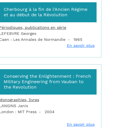
Cherbourg à la fin de l'Ancien Régime
et au début de la Révolution
Périodiques, publications en série
LEFEBVRE Georges
Caen : Les Annales de Normandie
1965
bourg : bastion maritime du Cotentin
sur Cherbourg à 
En savoir plus
Conserving the Enlightenment : French
Military Engineering from Vauban to
the Revolution
Monographies, livres
LANGINS Janis
London : MIT Press
2004
aître et accroître les peuples du royaume : Vauban et la popula
sur Conserving t
En savoir plus