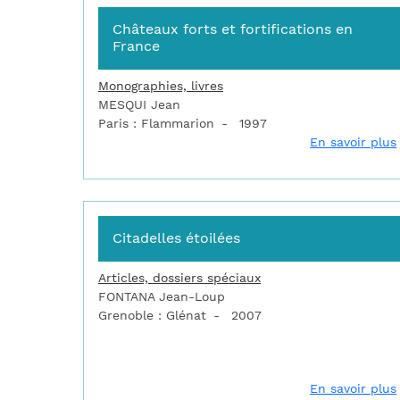
Châteaux forts et fortifications en
France
Monographies, livres
MESQUI Jean
Paris : Flammarion
1997
En savoir plus
Citadelles étoilées
Articles, dossiers spéciaux
FONTANA Jean-Loup
Grenoble : Glénat
2007
En savoir plus