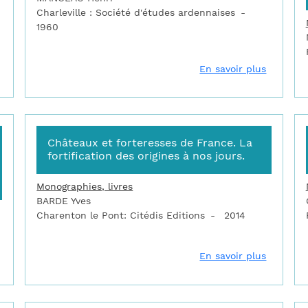
Charleville : Société d'études ardennaises
1960
sur Catalogue des cartes, plans et dessins du musée des Plans-R
sur Cha
En savoir plus
Châteaux et forteresses de France. La
fortification des origines à nos jours.
Monographies, livres
BARDE Yves
Charenton le Pont: Citédis Editions
2014
sur Châteaux et enceintes de la France médiévale : de la défense
sur Châte
En savoir plus