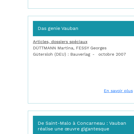
Das genie Vauban
Articles, dossiers spéciaux
DÜTTMANN Martina, FESSY Georges
Gütersloh (DEU) : Bauverlag
octobre 2007
En savoir plus
De Saint-Malo à Concarneau : Vauban
réalise une œuvre gigantesque