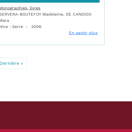
Monographies, livres
SERVERA-BOUTEFOY Madeleine, DE CANDIDO
Mara
Nice : Serre
2006
antesque
esontio à Besançon
sur De Villefranch
En savoir plus
 suivante
Dernière page
Dernière »