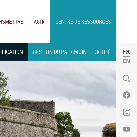
NSMETTRE
AGIR
CENTRE DE RESSOURCES
TIFICATION
GESTION DU PATRIMOINE FORTIFIÉ
FRE
ENGL
Social
Fac
Ins