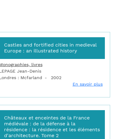
Castles and fortified cities in medieval
Europe : an illustrated history
Monographies, livres
LEPAGE Jean-Denis
Londres : Mcfarland
2002
ret-sur-Mer. La tour Vauban, "gardienne des côtes d'Armorique"
sur Castles and f
En savoir plus
Châteaux et enceintes de la France
médiévale : de la défense à la
résidence : la résidence et les éléments
d'architecture. Tome 2