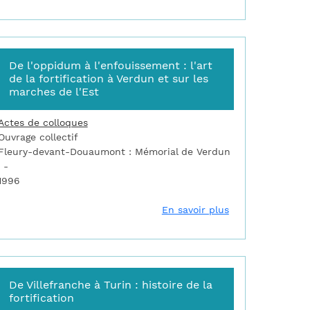
De l'oppidum à l'enfouissement : l'art
de la fortification à Verdun et sur les
marches de l'Est
Actes de colloques
Ouvrage collectif
Fleury-devant-Douaumont : Mémorial de Verdun
1996
invention de la fortification : art urbain et art militaire entre le X
sur De l'oppidum 
En savoir plus
De Villefranche à Turin : histoire de la
fortification