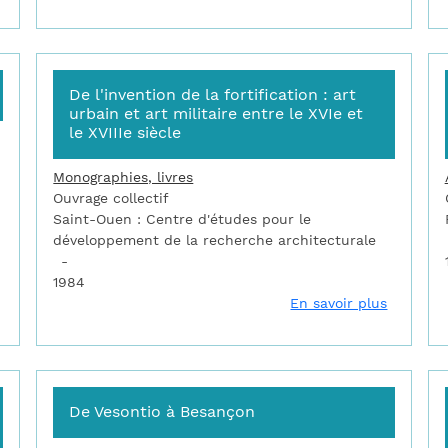
De l'invention de la fortification : art
urbain et art militaire entre le XVIe et
le XVIIIe siècle
Monographies, livres
Ouvrage collectif
Saint-Ouen : Centre d'études pour le
développement de la recherche architecturale
1984
sur Das genie Vauban
sur De l'
En savoir plus
De Vesontio à Besançon