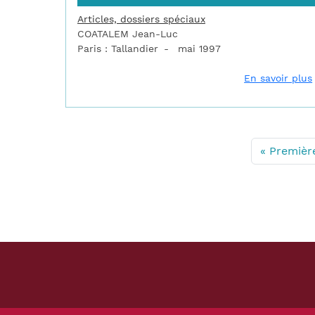
Articles, dossiers spéciaux
COATALEM Jean-Luc
Paris : Tallandier
mai 1997
En savoir plus
Pagination
Première 
« Premièr