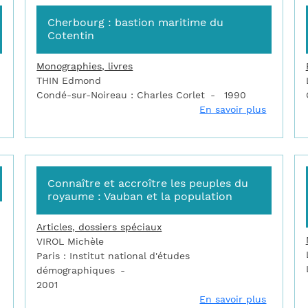
Cherbourg : bastion maritime du
Cotentin
Monographies, livres
THIN Edmond
Condé-sur-Noireau : Charles Corlet
1990
sur Châteaux forts et fortifications en France
sur Cher
En savoir plus
Connaître et accroître les peuples du
royaume : Vauban et la population
Articles, dossiers spéciaux
VIROL Michèle
Paris : Institut national d'études
démographiques
2001
sur Citadelles étoilées
sur Conn
En savoir plus