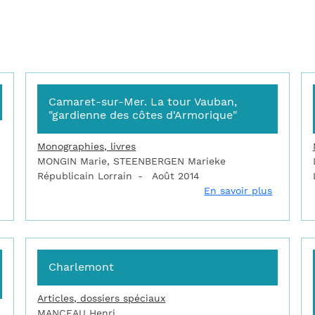
Camaret-sur-Mer. La tour Vauban,
"gardienne des côtes d'Armorique"
Monographies, livres
MONGIN Marie, STEENBERGEN Marieke
Républicain Lorrain
Août 2014
sur Camaret et Vauban
sur Cama
En savoir plus
Charlemont
Articles, dossiers spéciaux
MANCEAU Henri