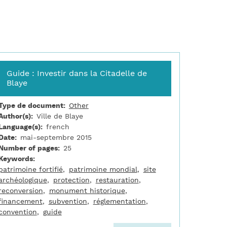
Guide : Investir dans la Citadelle de
Blaye
Type de document
Other
Author(s)
Ville de Blaye
Language(s)
french
Date
mai-septembre 2015
Number of pages
25
Keywords
patrimoine fortifié
patrimoine mondial
site
archéologique
protection
restauration
reconversion
monument historique
financement
subvention
réglementation
convention
guide