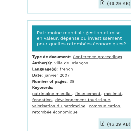
(46.29 KB)
Patrimoine mondial : gestion et mise
en valeur, dépense ou investissement
pour quelles retombées économiques?
Type de document
Conference proceedings
Author(s)
Ville de Briançon
Language(s)
french
Date
janvier 2007
Number of pages
38
Keywords
patrimoine mondial
financement
mécénat
fondation
développement touristique
valorisation du patrimoine
communication
retombée économique
(46.29 KB)