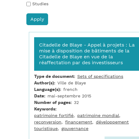
Studies
Citadelle de Blaye - Appel à projets : La
mise à disposition de bâtiments de la
Citadelle de Blaye en vue de la
réaffectation par des investisseurs
Type de document
Sets of specifications
Author(s)
Ville de Blaye
Language(s)
french
Date
mai-septembre 2015
Number of pages
32
Keywords
patrimoine fortifié
patrimoine mondial
reconversion
financement
développement
touristique
gouvernance