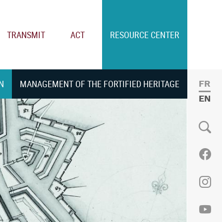
TRANSMIT
ACT
RESOURCE CENTER
N
MANAGEMENT OF THE FORTIFIED HERITAGE
FRE
ENGL
Social
Fac
Ins