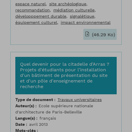
espace naturel
site archéologique
recommandation
médiation culturelle
développpement durable
signalétique
équipement culturel
impact environnemental
(46.29 Ko)
Quel devenir pour la citadelle d'Arras ?
Projets d'étudiants pour l'installation
d'un bâtiment de présentation du site
et d'un pôle d'enseignement de
recherche
Type de document
Travaux universitaires
Auteur(s)
Ecole supérieure nationale
d'architecture de Paris-Belleville
Langue(s)
français
Date
avril 2013
Mots-clés