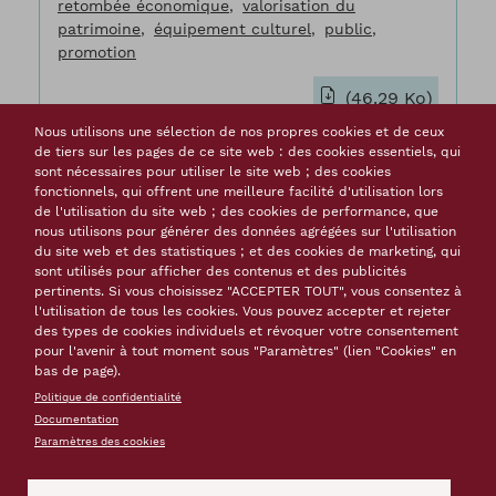
retombée économique
valorisation du
patrimoine
équipement culturel
public
promotion
(46.29 Ko)
Nous utilisons une sélection de nos propres cookies et de ceux
de tiers sur les pages de ce site web : des cookies essentiels, qui
sont nécessaires pour utiliser le site web ; des cookies
fonctionnels, qui offrent une meilleure facilité d'utilisation lors
Workshop Communication, marketing &
de l'utilisation du site web ; des cookies de performance, que
branding, Citadel of Spandau, At Fort
nous utilisons pour générer des données agrégées sur l'utilisation
du site web et des statistiques ; et des cookies de marketing, qui
sont utilisés pour afficher des contenus et des publicités
Type de document
Ateliers d'expertise At Fort
pertinents. Si vous choisissez "ACCEPTER TOUT", vous consentez à
Auteur(s)
Citadel of Spandau
l'utilisation de tous les cookies. Vous pouvez accepter et rejeter
Langue(s)
anglais
des types de cookies individuels et révoquer votre consentement
Date
Août 2013
pour l'avenir à tout moment sous "Paramètres" (lien "Cookies" en
bas de page).
Nombre de pages
58
Mots-clés
Politique de confidentialité
patrimoine fortifié
aménagement urbain
Documentation
équipement culturel
reconversion
Paramètres des cookies
développement touristique
aménagement
paysager