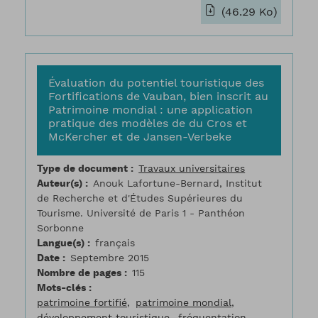
(46.29 Ko)
Évaluation du potentiel touristique des
Fortifications de Vauban, bien inscrit au
Patrimoine mondial : une application
pratique des modèles de du Cros et
McKercher et de Jansen-Verbeke
Type de document
Travaux universitaires
Auteur(s)
Anouk Lafortune-Bernard, Institut
de Recherche et d'Études Supérieures du
Tourisme. Université de Paris 1 - Panthéon
Sorbonne
Langue(s)
français
Date
Septembre 2015
Nombre de pages
115
Mots-clés
patrimoine fortifié
patrimoine mondial
développement touristique
fréquentation