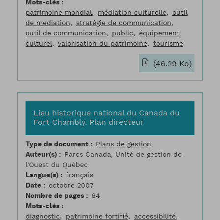
Mots-clés
patrimoine mondial
médiation culturelle
outil
de médiation
stratégie de communication
outil de communication
public
équipement
culturel
valorisation du patrimoine
tourisme
(46.29 Ko)
Lieu historique national du Canada du
Fort Chambly. Plan directeur
Type de document
Plans de gestion
Auteur(s)
Parcs Canada, Unité de gestion de
l'Ouest du Québec
Langue(s)
français
Date
octobre 2007
Nombre de pages
64
Mots-clés
diagnostic
patrimoine fortifié
accessibilité