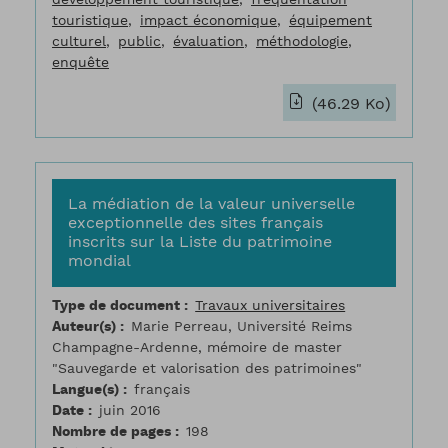
touristique
impact économique
équipement
culturel
public
évaluation
méthodologie
enquête
(46.29 Ko)
La médiation de la valeur universelle
exceptionnelle des sites français
inscrits sur la Liste du patrimoine
mondial
Type de document
Travaux universitaires
Auteur(s)
Marie Perreau, Université Reims
Champagne-Ardenne, mémoire de master
"Sauvegarde et valorisation des patrimoines"
Langue(s)
français
Date
juin 2016
Nombre de pages
198