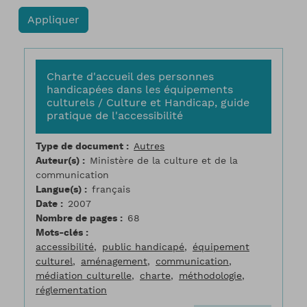
Charte d'accueil des personnes
handicapées dans les équipements
culturels / Culture et Handicap, guide
pratique de l'accessibilité
Type de document
Autres
Auteur(s)
Ministère de la culture et de la
communication
Langue(s)
français
Date
2007
Nombre de pages
68
Mots-clés
accessibilité
public handicapé
équipement
culturel
aménagement
communication
médiation culturelle
charte
méthodologie
réglementation