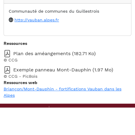
Communauté de communes du Guillestrois
Website
http://vauban.alpes.fr
Ressources
Fichier
Plan des améangements (182.71 Ko)
CCG
Fichier
Exemple panneau Mont-Dauphin (1.97 Mo)
CCG - PicBois
Ressources web
Briançon/Mont-Dauphin - fortifications Vauban dans les
Alpes