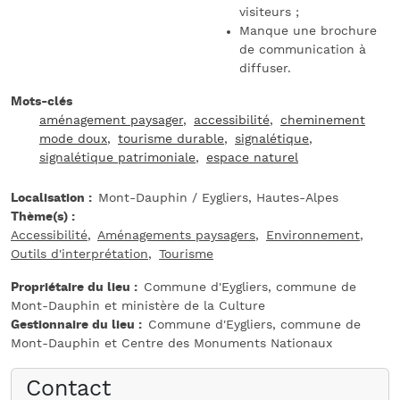
visiteurs ;
Manque une brochure
de communication à
diffuser.
Mots-clés
aménagement paysager
accessibilité
cheminement
mode doux
tourisme durable
signalétique
signalétique patrimoniale
espace naturel
Localisation
Mont-Dauphin / Eygliers, Hautes-Alpes
Thème(s)
Accessibilité
Aménagements paysagers
Environnement
Outils d'interprétation
Tourisme
Propriétaire du lieu
Commune d'Eygliers, commune de
Mont-Dauphin et ministère de la Culture
Gestionnaire du lieu
Commune d'Eygliers, commune de
Mont-Dauphin et Centre des Monuments Nationaux
Contact