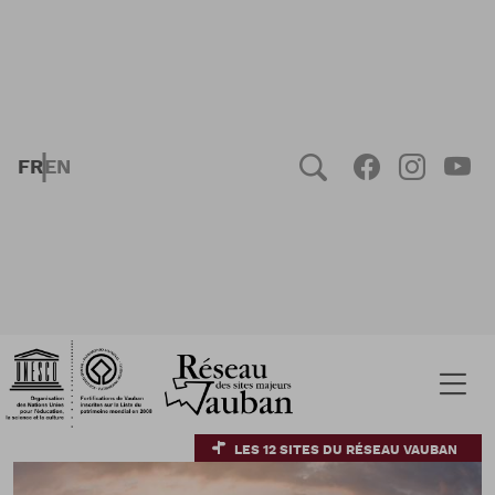
Aller au contenu principal
FRENCH
ENGLISH
Social
Facebook
Instag
You
LES 12 SITES DU RÉSEAU VAUBAN