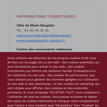
INFORMATIONS TOURISTIQUES
Ville de Mont-Dauphin
Tél : 04 92 45 18 34
mairie.montdauphin@wanadoo.fr
www.montdauphin-vauban.fr
Centre des monuments nationaux
Tél : 04 92 45 42 40
Nous utilisons une sélection de nos propres cookies et de ceux
https://www.village-fortifie-montdauphin.fr/
de tiers sur les pages de ce site web : des cookies essentiels, qui
resa-montdauphin@monuments-
sont nécessaires pour utiliser le site web ; des cookies
nationaux.fr
fonctionnels, qui offrent une meilleure facilité d'utilisation lors
de l'utilisation du site web ; des cookies de performance, que
nous utilisons pour générer des données agrégées sur l'utilisation
du site web et des statistiques ; et des cookies de marketing, qui
sont utilisés pour afficher des contenus et des publicités
pertinents. Si vous choisissez "ACCEPTER TOUT", vous consentez à
MODALITÉS DE VISITE / ACCÈS
l'utilisation de tous les cookies. Vous pouvez accepter et rejeter
des types de cookies individuels et révoquer votre consentement
Les
fortifications
et les bâtiments militaires
pour l'avenir à tout moment sous "Paramètres" (lien "Cookies" en