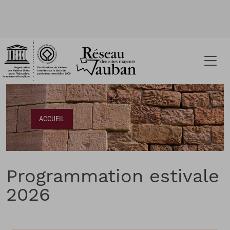
Fil d'Ariane
ACCUEIL
Programmation estivale
2026