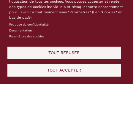
l'utilisation de tous les cookies. Vous pouvez accepter et rejeter
des types de cookies individuels et révoquer votre consentement
pour l'avenir à tout moment sous "Paramètres" (lien "Cookies" en
bas de page).
Politique de confidentialité
Documentation
Paramètres des cookies
TOUT REFUSER
TOUT ACCEPTER
Villefranche-de-Conflent
(Pyrénées-
Orientales)
Le chef d’œuvre du pragmatisme
Dominée de toutes parts au creux de la vallée
encaissée de la Têt, la « petite vilotte », dont les