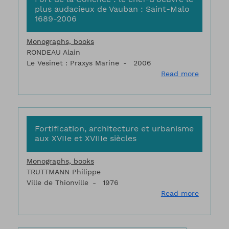
plus audacieux de Vauban : Saint-Malo
1689-2006
Monographs, books
RONDEAU Alain
Le Vesinet : Praxys Marine
2006
about Fo
Read more
Fortification, architecture et urbanisme
aux XVIIe et XVIIIe siècles
Monographs, books
TRUTTMANN Philippe
Ville de Thionville
1976
about Fo
Read more