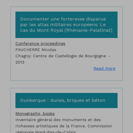
Documenter une forteresse disparue
par les atlas militaires européens. Le
cas du Mont Royal (Rhénanie-Palatinat)
Conference proceedings
FAUCHERRE Nicolas
Chagny: Centre de Castellogie de Bourgogne
2013
about Do
Read more
Dunkerque : dunes, briques et béton
Monographs, books
Inventaire général des monuments et des
richesses artistiques de la France. Commission
régionale Nord-Pas-de-Calais.