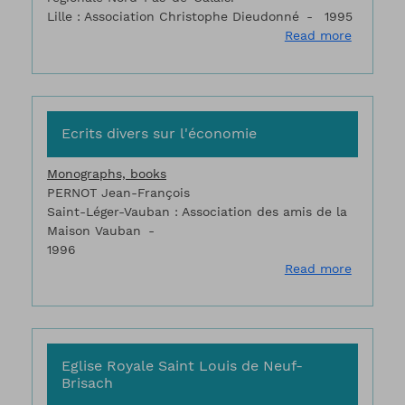
Lille : Association Christophe Dieudonné
1995
about Du
Read more
Ecrits divers sur l'économie
Monographs, books
PERNOT Jean-François
Saint-Léger-Vauban : Association des amis de la
Maison Vauban
1996
about Ec
Read more
Eglise Royale Saint Louis de Neuf-
Brisach