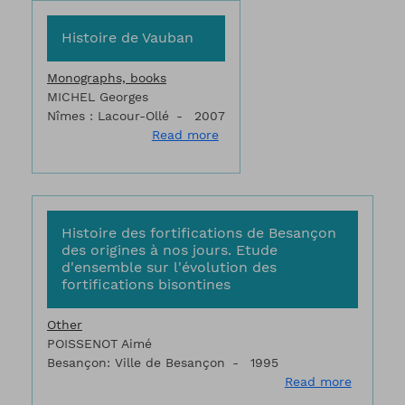
Histoire de Vauban
Monographs, books
MICHEL Georges
Nîmes : Lacour-Ollé
2007
about Histoire de Vauban
Read more
Histoire des fortifications de Besançon
des origines à nos jours. Etude
d'ensemble sur l'évolution des
fortifications bisontines
Other
POISSENOT Aimé
Besançon: Ville de Besançon
1995
about Hi
Read more