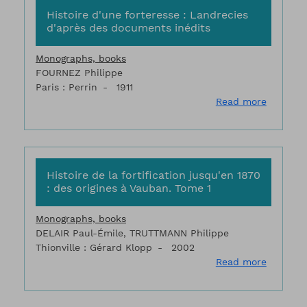
Histoire d'une forteresse : Landrecies
d'après des documents inédits
Monographs, books
FOURNEZ Philippe
Paris : Perrin
1911
about Hi
Read more
Histoire de la fortification jusqu'en 1870
: des origines à Vauban. Tome 1
Monographs, books
DELAIR Paul-Émile, TRUTTMANN Philippe
Thionville : Gérard Klopp
2002
about Hi
Read more