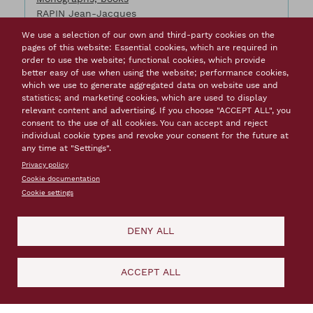
RAPIN Jean-Jacques
Lausanne : Presses polytechniques et
We use a selection of our own and third-party cookies on the
universitaires romandes
pages of this website: Essential cookies, which are required in
2003
order to use the website; functional cookies, which provide
about L'
Read more
better easy of use when using the website; performance cookies,
which we use to generate aggregated data on website use and
statistics; and marketing cookies, which are used to display
relevant content and advertising. If you choose "ACCEPT ALL", you
consent to the use of all cookies. You can accept and reject
individual cookie types and revoke your consent for the future at
L'héritage culturel Vauban à
any time at "Settings".
Luxembourg : un itinéraire culturel du
Privacy policy
Conseil de l'Europe pour un voyage
Cookie documentation
dans le temps et dans l'espace
Cookie settings
Other
DENY ALL
SAVIN Cyrille
Luxembourg : Saint-Paul
juin 2005
about L'
Read more
ACCEPT ALL