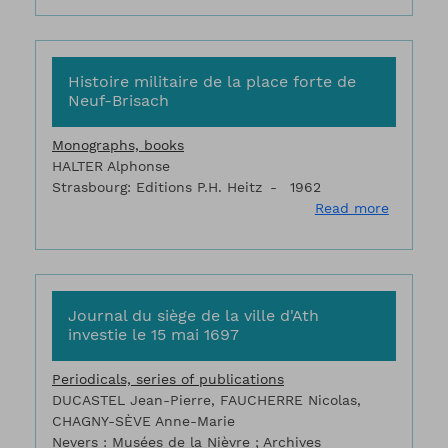
Histoire militaire de la place forte de
Neuf-Brisach
Monographs, books
HALTER Alphonse
Strasbourg: Editions P.H. Heitz
1962
about Hi
Read more
Journal du siège de la ville d'Ath
investie le 15 mai 1697
Periodicals, series of publications
DUCASTEL Jean-Pierre, FAUCHERRE Nicolas,
CHAGNY-SÈVE Anne-Marie
Nevers : Musées de la Nièvre ; Archives