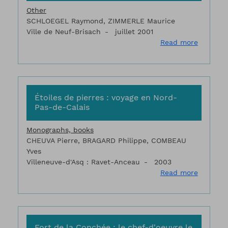
Other
SCHLOEGEL Raymond, ZIMMERLE Maurice
Ville de Neuf-Brisach
juillet 2001
about Eg
Read more
Étoiles de pierres : voyage en Nord-
Pas-de-Calais
Monographs, books
CHEUVA Pierre, BRAGARD Philippe, COMBEAU
Yves
Villeneuve-d'Asq : Ravet-Anceau
2003
about Ét
Read more
Fort de la Conchée : le chef-d'oeuvre le