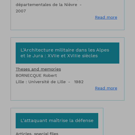
départementales de la Nièvre
2007
about Jou
Read more
L'Architecture militaire dans les Alpes
et le Jura : XVIIe et XVIIIe siècles
Theses and memories
BORNECQUE Robert
Lille : Université de Lille
1982
about L'A
Read more
L'attaquant maîtrise la défense
Articles, special files