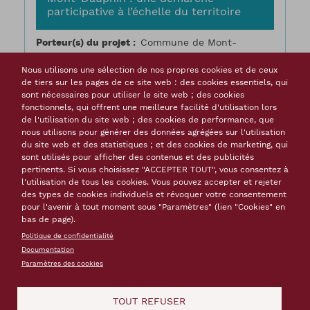
participative à l’échelle du territoire
Porteur(s) du projet
Commune de Mont-
Dauphin
Nous utilisons une sélection de nos propres cookies et de ceux
Calendrier
Depuis 2007
de tiers sur les pages de ce site web : des cookies essentiels, qui
Résumé
L’interdépendance avec le
sont nécessaires pour utiliser le site web ; des cookies
territoire. Mont-Dauphin est une ville neuve de
fonctionnels, qui offrent une meilleure facilité d'utilisation lors
montagne réalisée par Vauban: l’installation de
de l'utilisation du site web ; des cookies de performance, que
la population civile a été pensée
nous utilisons pour générer des données agrégées sur l'utilisation
parallèlement à celle des militaires et à la
du site web et des statistiques ; et des cookies de marketing, qui
sont utilisés pour afficher des contenus et des publicités
construction de la place forte, en 1693. Pour
pertinents. Si vous choisissez "ACCEPTER TOUT", vous consentez à
l’approvisionnement de la place (bois,
l'utilisation de tous les cookies. Vous pouvez accepter et rejeter
alimentation...
des types de cookies individuels et révoquer votre consentement
pour l'avenir à tout moment sous "Paramètres" (lien "Cookies" en
Mots-clés
bas de page).
patrimoine fortifié
patrimoine mondial
Politique de confidentialité
médiation culturelle
Manifestation culturelle
Documentation
population locale
environnement
Paramètres des cookies
aménagement paysager
sur Mont
En savoir plus
TOUT REFUSER