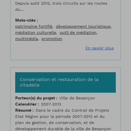
Depuis août 2012, trois circuits sur les routes
du...
Mots-clés
patrimoine fortifié
développement touristique
médiation culturelle
outil de médiation
multimédia
promotion
sur Baro
En savoir plus
Conservation et restauration de la
citadelle
Porteur(s) du projet
Ville de Besançon
Calendrier
2007-2013
Résumé
Dans le cadre du Contrat de Projets
Etat Région pour la période 2007-2013 et du
plan de gestion, de conservation, et de
développement durable de la ville de Besançon