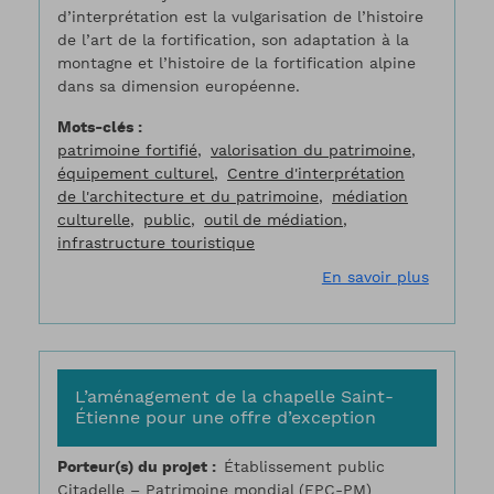
d’interprétation est la vulgarisation de l’histoire
de l’art de la fortification, son adaptation à la
montagne et l’histoire de la fortification alpine
dans sa dimension européenne.
Mots-clés
patrimoine fortifié
valorisation du patrimoine
équipement culturel
Centre d'interprétation
de l'architecture et du patrimoine
médiation
culturelle
public
outil de médiation
infrastructure touristique
sur La r
En savoir plus
L’aménagement de la chapelle Saint-
Étienne pour une offre d’exception
Porteur(s) du projet
Établissement public
Citadelle – Patrimoine mondial (EPC-PM)