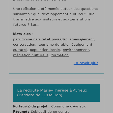
Une réflexion a été menée autour des questions
suivantes : quel développement culturel ? Que
transmettre aux visiteurs et aux générations
futures ? Sur...
Mots-clés
patrimoine naturel et paysager
aménagement
conservation
tourisme durable
équipement
culturel
population locale
environnement
médiation culturelle
formation
sur Jard
En savoir plus
La redoute Marie-Thérèse à Avrieux
(Barrière de l’Esseillon)
Porteur(s) du projet
Commune d’Avrieux
Résumé
L’objectif de ce centre