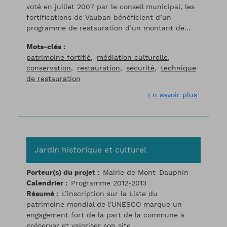
voté en juillet 2007 par le conseil municipal, les
fortifications de Vauban bénéficient d’un
programme de restauration d’un montant de...
Mots-clés
patrimoine fortifié
médiation culturelle
conservation
restauration
sécurité
technique
de restauration
sur Cons
En savoir plus
Jardin historique et culturel
Porteur(s) du projet
Mairie de Mont-Dauphin
Calendrier
Programme 2012-2013
Résumé
L’inscription sur la Liste du
patrimoine mondial de l'UNESCO marque un
engagement fort de la part de la commune à
préserver et valoriser son site.