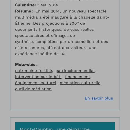
Calendrier
Mai 2014
Résumé
En mai 2014, un nouveau spectacle
multimédia a été inauguré à la chapelle Saint-
Étienne. Des projections à 300° de
documents historiques, de vues réelles
spectaculaires et d’images de
synthèse, complétées par un comédien et des
effets sonores, offrent aux visiteurs une
expérience inédite de 14...
Mots-clés
patrimoine fortifié
patrimoine mondial
intervention sur le bâti
financement
équipement culturel
médiation culturelle
outil de médiation
sur L’am
En savoir plus
Mont-Dauphin : une démarche