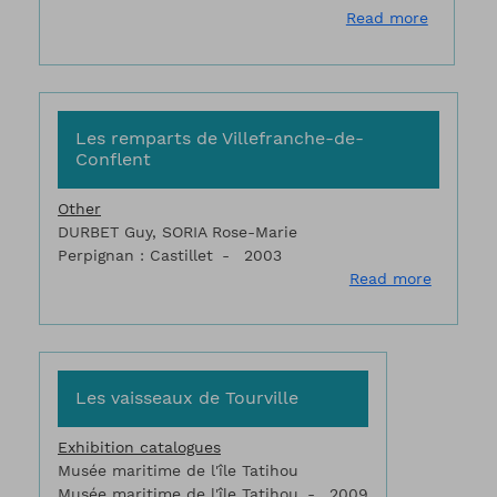
about Les
Read more
Les remparts de Villefranche-de-
Conflent
Other
DURBET Guy, SORIA Rose-Marie
Perpignan : Castillet
2003
about Le
Read more
Les vaisseaux de Tourville
Exhibition catalogues
Musée maritime de l'île Tatihou
Musée maritime de l'île Tatihou
2009