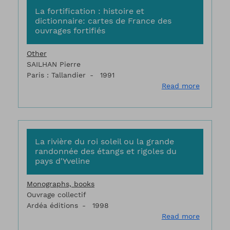
La fortification : histoire et
dictionnaire: cartes de France des
ouvrages fortifiés
Other
SAILHAN Pierre
Paris : Tallandier
1991
about La 
Read more
La rivière du roi soleil ou la grande
randonnée des étangs et rigoles du
pays d'Yveline
Monographs, books
Ouvrage collectif
Ardéa éditions
1998
about La
Read more