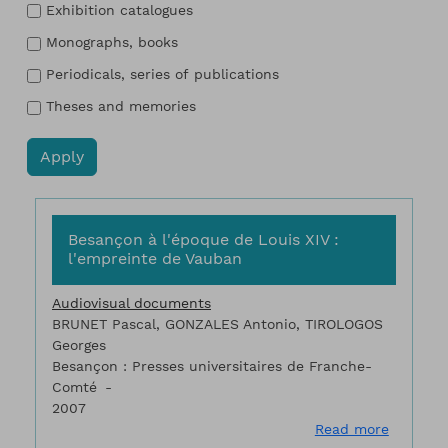
Exhibition catalogues
Monographs, books
Periodicals, series of publications
Theses and memories
Besançon à l'époque de Louis XIV :
l'empreinte de Vauban
Audiovisual documents
BRUNET Pascal, GONZALES Antonio, TIROLOGOS
Georges
Besançon : Presses universitaires de Franche-
Comté
2007
about Be
Read more