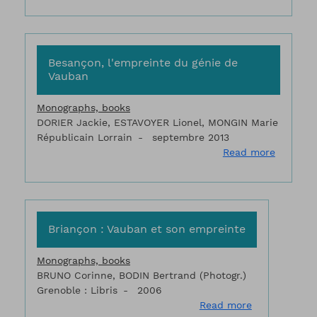
Besançon, l'empreinte du génie de
Vauban
Monographs, books
DORIER Jackie, ESTAVOYER Lionel, MONGIN Marie
Républicain Lorrain
septembre 2013
about Be
Read more
Briançon : Vauban et son empreinte
Monographs, books
BRUNO Corinne, BODIN Bertrand (Photogr.)
Grenoble : Libris
2006
about Brianç
Read more