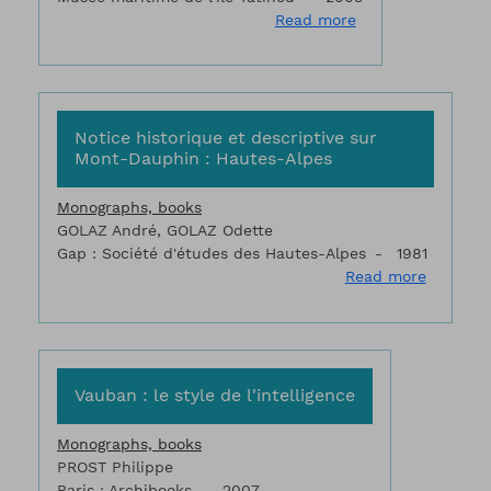
about Les vaissea
Read more
Notice historique et descriptive sur
Mont-Dauphin : Hautes-Alpes
Monographs, books
GOLAZ André, GOLAZ Odette
Gap : Société d'études des Hautes-Alpes
1981
about No
Read more
Vauban : le style de l'intelligence
Monographs, books
PROST Philippe
Paris : Archibooks
2007