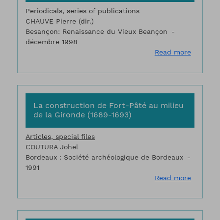
Periodicals, series of publications
CHAUVE Pierre (dir.)
Besançon: Renaissance du Vieux Beançon
décembre 1998
about La
Read more
La construction de Fort-Pâté au milieu
de la Gironde (1689-1693)
Articles, special files
COUTURA Johel
Bordeaux : Société archéologique de Bordeaux
1991
about La
Read more