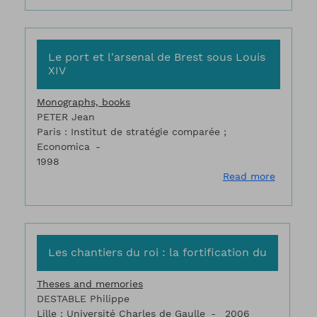
Le port et l'arsenal de Brest sous Louis
XIV
Monographs, books
PETER Jean
Paris : Institut de stratégie comparée ;
Economica
1998
about Le
Read more
Les chantiers du roi : la fortification du
Theses and memories
DESTABLE Philippe
Lille : Université Charles de Gaulle
2006