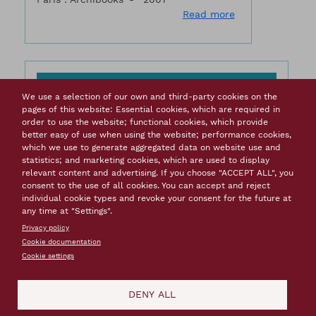
about Vauban : le
Read more
Vauban et les voies d’eau
We use a selection of our own and third-party cookies on the
pages of this website: Essential cookies, which are required in
Monographs, books
order to use the website; functional cookies, which provide
better easy of use when using the website; performance cookies,
VIROL Michèle, ADGE Philippe, BRAGARD Philippe
which we use to generate aggregated data on website use and
Paris : Huitième jour
2007
statistics; and marketing cookies, which are used to display
about Vau
Read more
relevant content and advertising. If you choose "ACCEPT ALL", you
consent to the use of all cookies. You can accept and reject
individual cookie types and revoke your consent for the future at
any time at "Settings".
Privacy policy
Vauban et Toulon : histoire de la
Cookie documentation
construction d'un port-arsenal sous
Cookie settings
Louis XIV
DENY ALL
Monographs, books
PETER Jean