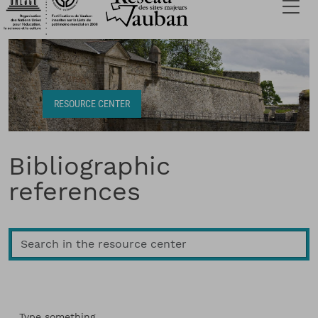
Breadcrumb
RESOURCE CENTER
Bibliographic
references
Type something