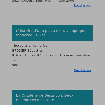
Luxembourg : Saint-Paul
juin 2005
about L'
Read more
L'histoire d'une place forte à l'époque
moderne : Givet
Theses and memories
BRODIER Sébastien
Reims : Université Lettres et Sciences humaines
2005
about L'
Read more
La Citadelle de Besançon. Deux
millénaires d'histoire